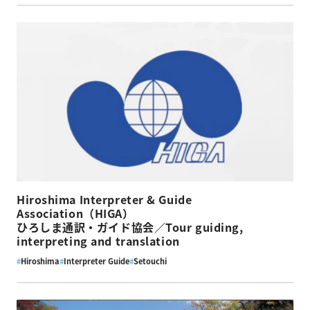
Hiroshima Interpreter & Guide
Association（HIGA）
ひろしま通訳・ガイド協会／Tour guiding,
interpreting and translation
#
Hiroshima
#
Interpreter Guide
#
Setouchi