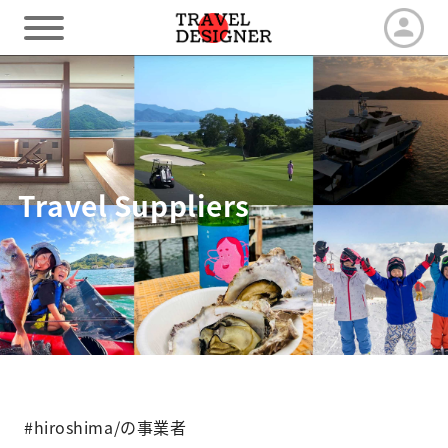
HOME
Our Advantage
Travel Suppliers
Tour by duration
Travel arrangements
Latest News
#hiroshima/の事業者
Contact us