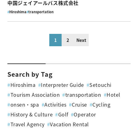
中国ジェイアールバス株式会社
#
Hiroshima
#
transportation
1
2
Next
Search by Tag
#
Hiroshima
#
Interpreter Guide
#
Setouchi
#
Tourism Association
#
transportation
#
Hotel
#
onsen・spa
#
Activities
#
Cruise
#
Cycling
#
History & Culture
#
Golf
#
Operator
#
Travel Agency
#
Vacation Rental