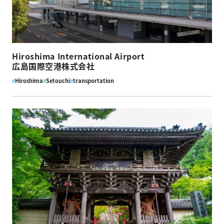
Hiroshima International Airport
広島国際空港株式会社
#
Hiroshima
#
Setouchi
#
transportation