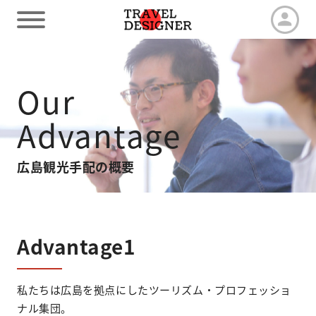
HOME
Our
Advantage
Our Advantage
広島観光手配の概要
Tour by duration
Travel arrangements
Advantage1
Latest News
私たちは広島を拠点にしたツーリズム・プロフェッショ
ナル集団。
Contact us